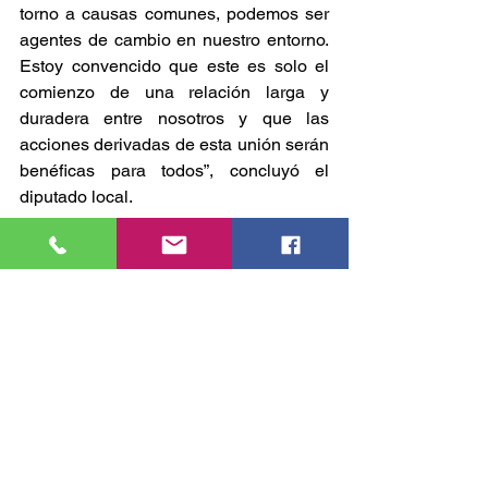
torno a causas comunes, podemos ser 
agentes de cambio en nuestro entorno. 
Estoy convencido que este es solo el 
comienzo de una relación larga y 
duradera entre nosotros y que las 
acciones derivadas de esta unión serán 
benéficas para todos”, concluyó el 
diputado local.
En este encuentro estuvieron 
presentes, por parte de la UAEH:  José 
Fernando Enciso Ruíz, coordinador de 
la División de Vinculación; Josué 
Serrano Rubio, director de Relaciones 
Interinstitucionales; Orlando Ávila 
Pozos, coordinador de la División 
Académica; Martha Briones Rangel, 
directora de Servicio Social; así como 
12 estudiantes prestatarios tanto de 