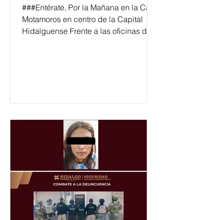
###Entérate, Por la Mañana en la Calle
Motamoros en centro de la Capital
Hidalguense Frente a las oficinas de
la Comisión Federal de la Electricidad
(CFE) un hombre de un aproximado
de 59 años se desvanecido y pierde
la V1d4 al lugar acudieron los cuerpos
de seguridad para dar fe de los
hechos.**