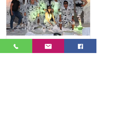
distribución de susta
Estrena Poder Judicial "Mujeres sin
alas", obra sobre justicia, reinserción
y segundas oportunidades
La Compañía de Teatro del Poder
Judicial del Estado de Hidalgo invita
al público en general al estreno de
"Mujeres sin alas", su segunda
producción escénica, una puesta en
escena basada en historias reales
que, desde una perspectiva humana,
retrata la vida de un grupo de mujeres
privadas de la libertad que comparten