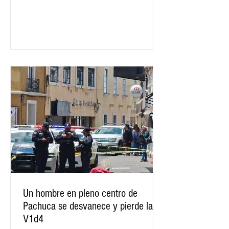
encabezó una nueva jornada de
trabajo con autoridades municipales,
a fin de reforzar las acciones
coordinadas en las distintas regiones
del estado. Durante la reunión se
analizaron los principales indicadores
en materia de seguridad pública y se
revisaron las acciones orientadas a
fortalecer la coordinación
Un hombre en pleno centro de
Pachuca se desvanece y pierde la
V1d4