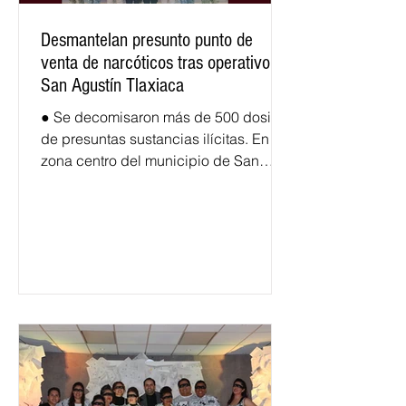
Desmantelan presunto punto de
venta de narcóticos tras operativo en
San Agustín Tlaxiaca
● Se decomisaron más de 500 dosis
de presuntas sustancias ilícitas. En la
zona centro del municipio de San
Agustín Tlaxiaca fue desarticulado un
presunto punto de venta de
narcóticos, tras la ejecución de una
orden de cateo, como parte de las
acciones permanentes para el
combate al narcomenudeo en la
entidad. El operativo se derivó de
trabajos de inteligencia e
investigación que permitieron
identificar un inmueble
presumiblemente relacionado con la