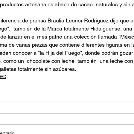
productos artesanales abace de cacao  naturales y sin 
ferencia de prensa Braulia Leonor Rodriguez dijo que es
uego",  también de la Marca totalmente Hidalguense, un
de lanzar en el mes patrio una colección llamada "Méxi
ma de varias piezas que contiene diferentes figuras en l
eden conocer a "la Hija del Fuego", donde podrán gozar 
, como un  chocolate con leche  también  una leche con
galletas totalmente sin azúcares.
DAD
ntario...