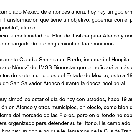
 cambiado México de entonces ahora, hoy hay un gobiern
 Transformación que tiene un objetivo: gobernar con el p
 pueblo”, afirmó 
ció la continuidad del Plan de Justicia para Atenco y n
s encargada de dar seguimiento a las reuniones 
sidenta Claudia Sheinbaum Pardo, inauguró el Hospital 
rano Núñez” del IMSS Bienestar que beneficiará a más d
ntes de siete municipios del Estado de México, esto a 19
 de San Salvador Atenco durante la época neoliberal. 
uy simbólico estar el día de hoy con ustedes, hace 19 
ión en Atenco y otros municipios, en efecto, como bien di
 tema del mercado de las Flores, pero en el fondo no so
era organizado para defender su territorio. Ha cambiado
 hoy hay un gobierno que le llamamos de la Cuarta Tran