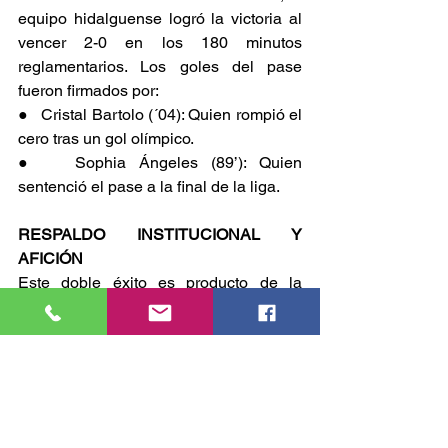
equipo hidalguense logró la victoria al 
vencer 2-0 en los 180 minutos 
reglamentarios. Los goles del pase 
fueron firmados por:
●   Cristal Bartolo (´04): Quien rompió el 
cero tras un gol olímpico.
●   Sophia Ángeles (89’): Quien 
sentenció el pase a la final de la liga.
RESPALDO INSTITUCIONAL Y 
AFICIÓN
Este doble éxito es producto de la 
visión de los directivos del
 CEUMH
, 
encabezados por el rector Eduardo 
Baños Pérez, que ha apostado por un 
proyecto integral de alto rendimiento, 
así como a la afición y familias que 
apoyan incondicionalmente al equipo 