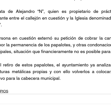
ata de Alejandro “N”, quien es propietario de prác
ante entre el callejón en cuestión y la Iglesia denomina
”.
rsona en cuestión externó su petición de cobrar la can
or la permanencia de los papalotes, y otras condonacio
pales, situación que financieramente no es posible para
l retiro de estos papalotes, el ayuntamiento ya analiza l
cturas metálicas propias y con ello volverlos a coloca
tivo para la cabecera municipal.
PIOS