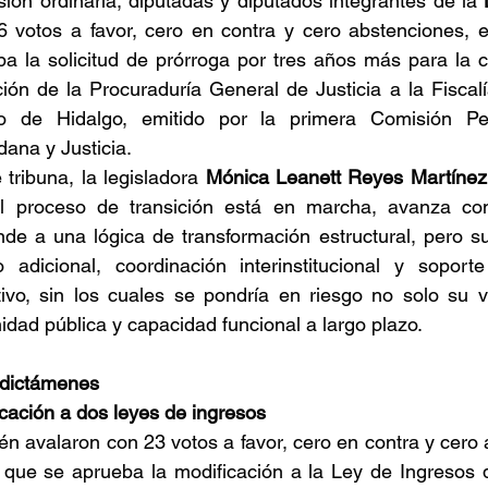
ión ordinaria, diputadas y diputados integrantes de la 
6 votos a favor, cero en contra y cero abstenciones, e
a la solicitud de prórroga por tres años más para la c
ción de la Procuraduría General de Justicia a la Fiscalí
o de Hidalgo, emitido por la primera Comisión Pe
ana y Justicia.
tribuna, la legisladora 
Mónica Leanett Reyes
Martínez
l proceso de transición está en marcha, avanza con 
de a una lógica de transformación estructural, pero su
o adicional, coordinación interinstitucional y soporte
ivo, sin los cuales se pondría en riesgo no solo su via
midad pública y capacidad funcional a largo plazo.
 dictámenes
cación a dos leyes de ingresos
n avalaron con 23 votos a favor, cero en contra y cero 
 que se aprueba la modificación a la Ley de Ingresos d