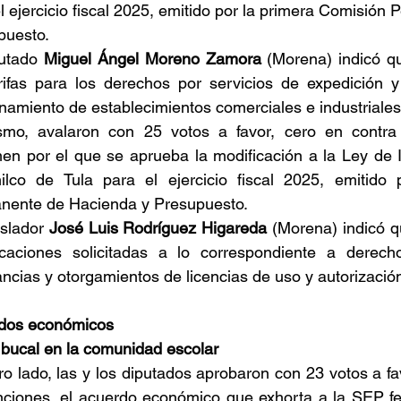
l ejercicio fiscal 2025, emitido por la primera Comisión
puesto.
utado 
Miguel Ángel Moreno Zamora
 (Morena) indicó q
arifas para los derechos por servicios de expedición 
namiento de establecimientos comerciales e industriales
smo, avalaron con 25 votos a favor, cero en contra 
en por el que se aprueba la modificación a la Ley de I
nilco de Tula para el ejercicio fiscal 2025, emitido 
nente de Hacienda y Presupuesto.
islador 
José Luis Rodríguez Higareda
 (Morena) indicó q
icaciones solicitadas a lo correspondiente a derech
ncias y otorgamientos de licencias de uso y autorizació
dos económicos
 bucal en la comunidad escolar
ro lado, las y los diputados aprobaron con 23 votos a fav
nciones, el acuerdo económico que exhorta a la SEP fed