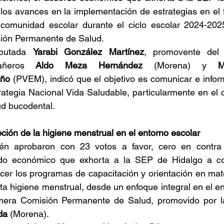
los avances en la implementación de estrategias en el 
 comunidad escolar durante el ciclo escolar 2024-2025
ión Permanente de Salud.
putada 
Yarabi González Martínez
, promovente del 
ñeros
 Aldo Meza Hernández
 (Morena) y 
M
ño
 (PVEM), indicó que el objetivo es comunicar e infor
rategia Nacional Vida Saludable, particularmente en el
ud bucodental.
ión de la higiene menstrual en el entorno escolar
én aprobaron con 23 votos a favor, cero en contra 
do económico que exhorta a la SEP de Hidalgo a cons
ecer los programas de capacitación y orientación en ma
ta higiene menstrual, desde un enfoque integral en el ent
imera Comisión Permanente de Salud, promovido por l
da
 (Morena).