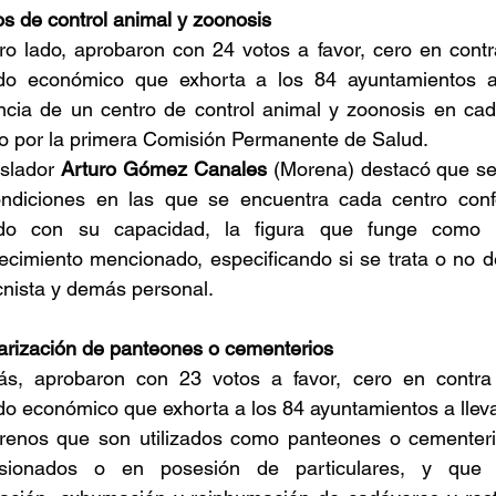
s de control animal y zoonosis
ro lado, aprobaron con 24 votos a favor, cero en contr
do económico que exhorta a los 84 ayuntamientos a 
encia de un centro de control animal y zoonosis en cad
do por la primera Comisión Permanente de Salud.
islador 
Arturo Gómez Canales
 (Morena) destacó que se 
ondiciones en las que se encuentra cada centro conf
do con su capacidad, la figura que funge como re
ecimiento mencionado, especificando si se trata o no d
cnista y demás personal.
arización de panteones o cementerios
s, aprobaron con 23 votos a favor, cero en contra 
o económico que exhorta a los 84 ayuntamientos a llevar
rrenos que son utilizados como panteones o cementerio
sionados o en posesión de particulares, y que re