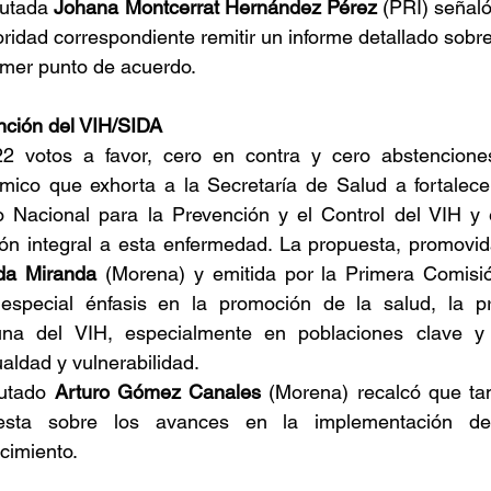
utada 
Johana Montcerrat Hernández Pérez
 (PRI) señaló
oridad correspondiente remitir un informe detallado sobre
imer punto de acuerdo.
nción del VIH/SIDA
2 votos a favor, cero en contra y cero abstencione
mico que exhorta a la Secretaría de Salud a fortalecer
o Nacional para la Prevención y el Control del VIH y 
ón integral a esta enfermedad. La propuesta, promovida
da Miranda 
(Morena) y emitida por la Primera Comisi
especial énfasis en la promoción de la salud, la pr
una del VIH, especialmente en poblaciones clave y 
aldad y vulnerabilidad.
utado 
Arturo Gómez Canales 
(Morena) recalcó que tamb
esta sobre los avances en la implementación de 
ecimiento.