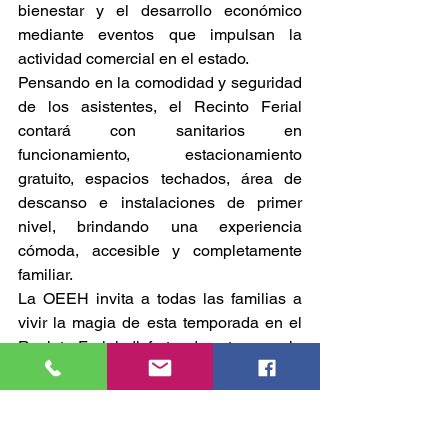
bienestar y el desarrollo económico 
mediante eventos que impulsan la 
actividad comercial en el estado.
Pensando en la comodidad y seguridad 
de los asistentes, el Recinto Ferial 
contará con sanitarios en 
funcionamiento, estacionamiento 
gratuito, espacios techados, área de 
descanso e instalaciones de primer 
nivel, brindando una experiencia 
cómoda, accesible y completamente 
familiar.
La OEEH invita a todas las familias a 
vivir la magia de esta temporada en el 
Recinto Ferial, disfrutar de este espacio 
creado especialmente para los Reyes 
Magos y ser parte de una experiencia 
única que celebra la ilusión, la tradición 
y la unión familiar.