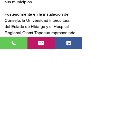
sus municipios.
Posteriormente en la instalación del 
Consejo, la Universidad Intercultural 
del Estado de Hidalgo y el Hospital 
Regional Otomí-Tepehua representado 
por el subdirector médico José 
Alejandro Villaseñor Carbajal, firmaron 
el Aval Ciudadano, un acuerdo que 
busca garantizar la calidad y el trato 
digno en los servicios de salud
GOBIERNO
Comentarios