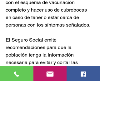
con el esquema de vacunación 
completo y hacer uso de cubrebocas 
en caso de tener o estar cerca de 
personas con los síntomas señalados. 
El Seguro Social emite 
recomendaciones para que la 
población tenga la información 
necesaria para evitar y cortar las 
cadenas de contagio en entornos que 
frecuenten como la casa, escuela y 
espacios de trabajo y así protegernos 
entre todos.
GOBIERNO