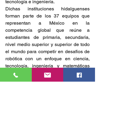
tecnología e ingeniería.
Dichas instituciones hidalguenses 
forman parte de los 37 equipos que 
representan a México en la 
competencia global que reúne a 
estudiantes de primaria, secundaria, 
nivel medio superior y superior de todo 
el mundo para competir en desafíos de 
robótica con un enfoque en ciencia, 
tecnología, ingeniería y matemáticas 
(STEM).
Entre las áreas de competencia 
destacan: Robótica Móvil, Robótica 
Colaborativa, Automatización, 
Inteligencia Artificial, Internet de las 
Cosas y Campeonato de Drones
GOBIERNO