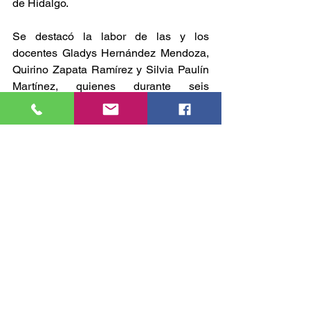
de Hidalgo.
Se destacó la labor de las y los 
docentes Gladys Hernández Mendoza, 
Quirino Zapata Ramírez y Silvia Paulín 
Martínez, quienes durante seis 
semanas compartieron conocimientos, 
organizaron actividades 
extracurriculares y fortalecieron el 
desarrollo socioemocional de las y los 
estudiantes.
La gira concluyó con una ceremonia 
oficial encabezada por el cónsul titular 
Jaime Sabines y autoridades locales, 
donde se reconoció el compromiso de 
los docentes y el valor de la educación 
como motor de transformación.
GOBIERNO