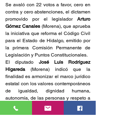
Se avaló con 22 votos a favor, cero en 
contra y cero abstenciones, el dictamen 
promovido por el legislador 
Arturo 
Gómez Canales
 (Morena), que aprueba 
la iniciativa que reforma el Código Civil 
para el Estado de Hidalgo, emitido por 
la primera Comisión Permanente de 
Legislación y Puntos Constitucionales.
El diputado 
José Luis Rodríguez 
Higareda
 (Morena) indicó que la 
finalidad es armonizar el marco jurídico 
estatal con los valores contemporáneos 
de igualdad, dignidad humana, 
autonomía, de las personas y respeto a 
la vida privada, eliminando 
disposiciones anacrónicas que ya no se 
ajustan al contexto actual.
Fomento a la ciencia y tecnología