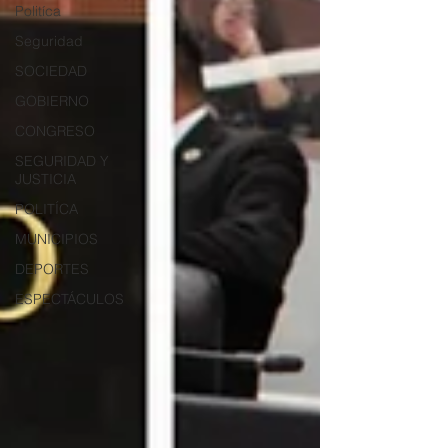
Politíca
Seguridad
SOCIEDAD
GOBIERNO
CONGRESO
SEGURIDAD Y
JUSTICIA
POLITÍCA
MUNICIPIOS
DEPORTES
ESPECTÁCULOS