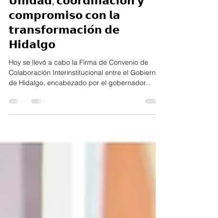
9 abr 2025
1 min de lectura
𝗨𝗻𝗶𝗱𝗮𝗱, 𝗰𝗼𝗼𝗿𝗱𝗶𝗻𝗮𝗰𝗶𝗼́𝗻 𝘆
𝗰𝗼𝗺𝗽𝗿𝗼𝗺𝗶𝘀𝗼 𝗰𝗼𝗻 𝗹𝗮
𝘁𝗿𝗮𝗻𝘀𝗳𝗼𝗿𝗺𝗮𝗰𝗶𝗼́𝗻 𝗱𝗲
𝗛𝗶𝗱𝗮𝗹𝗴𝗼
Hoy se llevó a cabo la Firma de Convenio de
Colaboración Interinstitucional entre el Gobierno
de Hidalgo, encabezado por el gobernador...