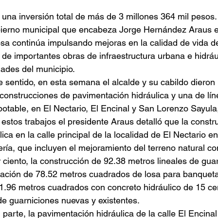
una inversión total de más de 3 millones 364 mil pesos.
bierno municipal que encabeza Jorge Hernández Araus 
sa continúa impulsando mejoras en la calidad de vida de
 de importantes obras de infraestructura urbana e hidráu
dades del municipio.
 sentido, en esta semana el alcalde y su cabildo diero
construcciones de pavimentación hidráulica y una de líne
otable, en El Nectario, El Encinal y San Lorenzo Sayula
estos trabajos el presidente Araus detalló que la const
lica en la calle principal de la localidad de El Nectario e
ería, que incluyen el mejoramiento del terreno natural c
 ciento, la construcción de 92.38 metros lineales de guar
ración de 78.52 metros cuadrados de losa para banqueta
1.96 metros cuadrados con concreto hidráulico de 15 cen
de guarniciones nuevas y existentes.
 parte, la pavimentación hidráulica de la calle El Encina