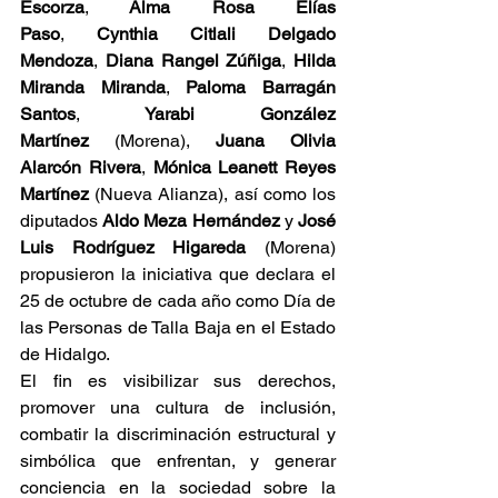
Escorza
,
 Alma Rosa Elías 
Paso
,
 Cynthia Citlali Delgado 
Mendoza
,
 Diana Rangel Zúñiga
,
 Hilda 
Miranda Miranda
,
 Paloma Barragán 
Santos
,
 Yarabi González 
Martínez
 (Morena), 
Juana Olivia 
Alarcón Rivera
,
 Mónica Leanett Reyes 
Martínez
 (Nueva Alianza), así como los 
diputados 
Aldo Meza Hernández 
y
 José 
Luis Rodríguez Higareda
 (Morena) 
propusieron la iniciativa que declara el 
25 de octubre de cada año como Día de 
las Personas de Talla Baja en el Estado 
de Hidalgo.
El fin es visibilizar sus derechos, 
promover una cultura de inclusión, 
combatir la discriminación estructural y 
simbólica que enfrentan, y generar 
conciencia en la sociedad sobre la 