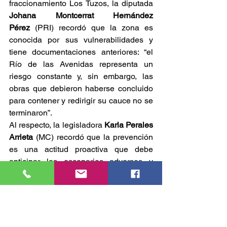
fraccionamiento Los Tuzos, la diputada 
Johana Montcerrat Hernández 
Pérez
 (PRI) recordó que la zona es 
conocida por sus vulnerabilidades y 
tiene documentaciones anteriores: “el 
Río de las Avenidas representa un 
riesgo constante y, sin embargo, las 
obras que debieron haberse concluido 
para contener y redirigir su cauce no se 
terminaron”.
Al respecto, la legisladora 
Karla Perales 
Arrieta
 (MC) recordó que la prevención 
es una actitud proactiva que debe 
anticipar los escenarios adversos y 
actuar con suficiente antelación para 
evitar o minimizar el daño a la 
población.
La diputada 
Tania Eréndira Meza 
Escorza
 (Morena) indicó que la zona 