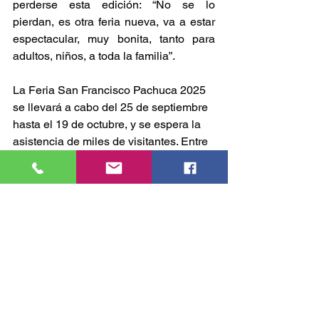
perderse esta edición: “No se lo 
pierdan, es otra feria nueva, va a estar 
espectacular, muy bonita, tanto para 
adultos, niños, a toda la familia”.
La Feria San Francisco Pachuca 2025 
se llevará a cabo del 25 de septiembre 
hasta el 19 de octubre, y se espera la 
asistencia de miles de visitantes. Entre 
sus atractivos destacan el Mega Domo 
de las Estrellas, el palenque, Pabellón 
Artesanal, Festival Cultural, el 
espectáculo “Vie de Cirque”, 
actividades deportivas y una cartelera 
artística de primer nivel que consolida
GOBIERNO