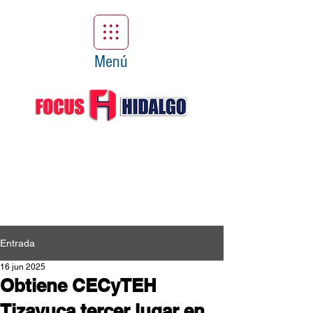
Menú
Entrada
16 jun 2025
Obtiene CECyTEH
Tizayuca tercer lugar en