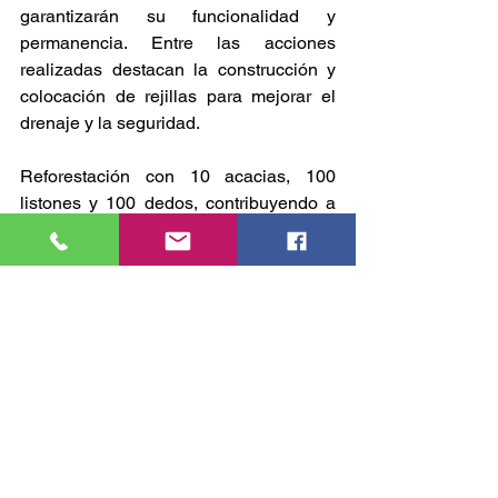
garantizarán su funcionalidad y 
permanencia. Entre las acciones 
realizadas destacan la construcción y 
colocación de rejillas para mejorar el 
drenaje y la seguridad.
Reforestación con 10 acacias, 100 
listones y 100 dedos, contribuyendo a 
un entorno más verde y amigable. 
Rehabilitación del monumento 
Alejandro Hierro, restaurando su 
estructura y pintura. Rehabilitación del 
adoquín en distintos puntos del 
boulevard para mejorar la accesibilidad.
Balizamiento y pintura en jardineras, 
optimizando la señalización y la 
estética del área intervenida. Limpieza y 
mantenimiento de áreas verdes, 