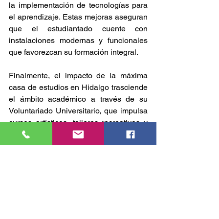
la implementación de tecnologías para 
el aprendizaje. Estas mejoras aseguran 
que el estudiantado cuente con 
instalaciones modernas y funcionales 
que favorezcan su formación integral.
Finalmente, el impacto de la máxima 
casa de estudios en Hidalgo trasciende 
el ámbito académico a través de su 
Voluntariado Universitario, que impulsa 
cursos artísticos, talleres recreativos y 
campañas de acción social. Asimismo, 
se han fortalecido los espacios de 
promoción cultural y educativa 
mediante sus canales de difusión 
oficiales y el Sistema Universitario de 
Medios Autónomos (SUMA), que han 
desempeñado un papel clave en la 
vinculación con la sociedad.