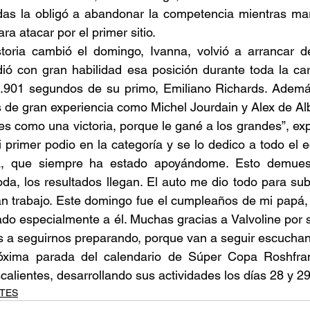
das la obligó a abandonar la competencia mientras ma
para atacar por el primer sitio.
storia cambió el domingo, Ivanna, volvió a arrancar d
ió con gran habilidad esa posición durante toda la car
0.901 segundos de su primo, Emiliano Richards. Además,
s de gran experiencia como Michel Jourdain y Alex de Al
es como una victoria, porque le gané a los grandes”, e
 primer podio en la categoría y se lo dedico a todo el eq
ia, que siempre ha estado apoyándome. Esto demues
a, los resultados llegan. El auto me dio todo para subir
n trabajo. Este domingo fue el cumpleaños de mi papá, 
do especialmente a él. Muchas gracias a Valvoline por 
 a seguirnos preparando, porque van a seguir escuchan
óxima parada del calendario de Súper Copa Roshfran
alientes, desarrollando sus actividades los días 28 y 29
TES