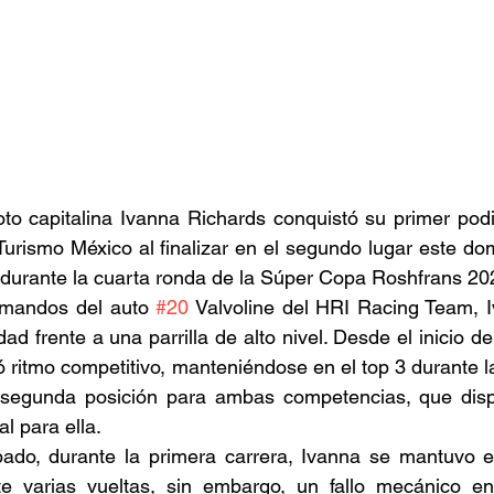
oto capitalina Ivanna Richards conquistó su primer pod
urismo México al finalizar en el segundo lugar este do
 durante la cuarta ronda de la Súper Copa Roshfrans 20
 mandos del auto 
#20
 Valvoline del HRI Racing Team, 
dad frente a una parrilla de alto nivel. Desde el inicio de
 ritmo competitivo, manteniéndose en el top 3 durante las
 segunda posición para ambas competencias, que dispu
al para ella.
ado, durante la primera carrera, Ivanna se mantuvo en 
te varias vueltas, sin embargo, un fallo mecánico en