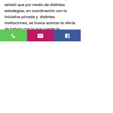
señaló que por medio de distintas 
estrategias, en coordinación con la 
iniciativa privada y  distintas 
instituciones, se busca acercar la oferta 
de trabajo con la que cuenta la 
STPSH, a fin de impulsar la estabilidad 
económica tanto de las y los 
trabajadores hidalguenses como de 
sus familias
GOBIERNO
Comentarios
Escribir un comentario...