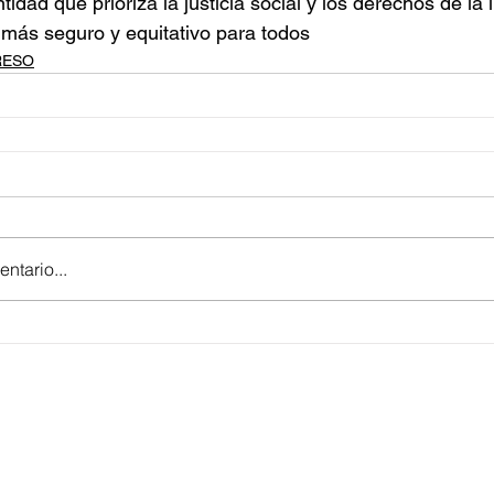
tidad que prioriza la justicia social y los derechos de la
 más seguro y equitativo para todos
RESO
ntario...