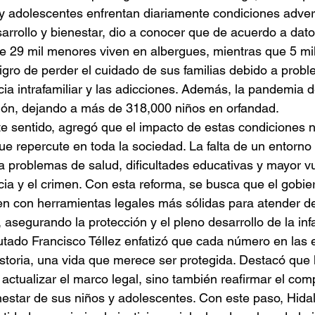
y adolescentes enfrentan diariamente condiciones adve
arrollo y bienestar, dio a conocer que de acuerdo a dato
 29 mil menores viven en albergues, mientras que 5 mil
igro de perder el cuidado de sus familias debido a prob
cia intrafamiliar y las adicciones. Además, la pandemia
ión, dejando a más de 318,000 niños en orfandad.
e sentido, agregó que el impacto de estas condiciones no
ue repercute en toda la sociedad. La falta de un entorn
 a problemas de salud, dificultades educativas y mayor vu
cia y el crimen. Con esta reforma, se busca que el gobier
n con herramientas legales más sólidas para atender de
 asegurando la protección y el pleno desarrollo de la inf
utado Francisco Téllez enfatizó que cada número en las e
storia, una vida que merece ser protegida. Destacó que la
actualizar el marco legal, sino también reafirmar el co
nestar de sus niños y adolescentes. Con este paso, Hid