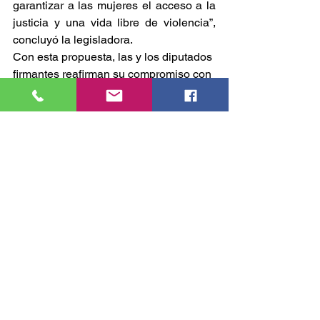
garantizar a las mujeres el acceso a la 
justicia y una vida libre de violencia”, 
concluyó la legisladora.
Con esta propuesta, las y los diputados 
firmantes reafirman su compromiso con 
la erradicación de la violencia contra 
las mujeres y la construcción de un 
entorno más seguro y equitativo para 
todas
CONGRESO
Comentarios
Escribir un comentario...