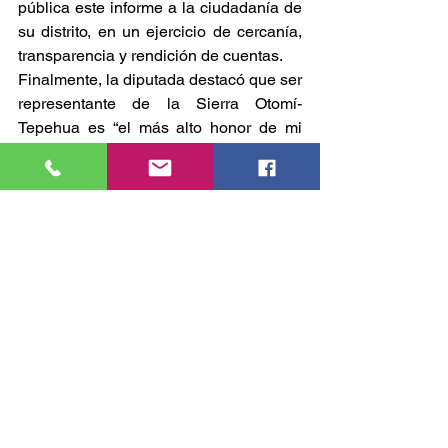
pública este informe a la ciudadanía de 
su distrito, en un ejercicio de cercanía, 
transparencia y rendición de cuentas.
Finalmente, la diputada destacó que ser 
representante de la Sierra Otomí-
Tepehua es “el más alto honor de mi 
vida política”, y reafirmó su compromiso 
de seguir legislando y gestionando en 
beneficio de la ciudadanía bajo el 
principio: “con el pueblo todo, sin el 
pueblo nada”.
CONGRESO
Comentarios