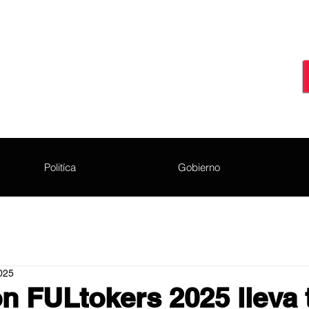
Politíca
Gobierno
2025
n FULtokers 2025 lleva 