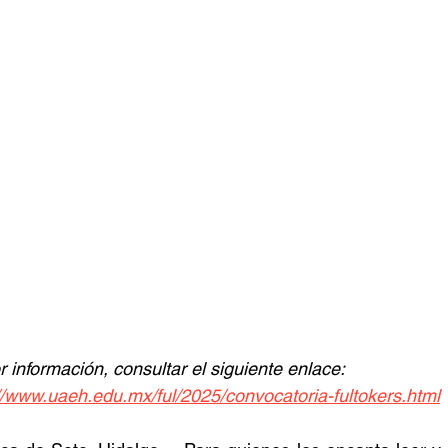
 información, consultar el siguiente enlace: 
//www.uaeh.edu.mx/ful/2025/convocatoria-fultokers.html