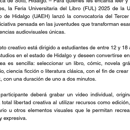
a de Soto, Hidalgo. – Para quienes les encanta leer y 
es, la Feria Universitaria del Libro (FUL) 2025 de la 
o de Hidalgo (UAEH) lanzó la convocatoria del Tercer
iciativa pensada en las juventudes que transforman esas
encias audiovisuales únicas.
eto creativo está dirigido a estudiantes de entre 12 y 18
tudios en el estado de Hidalgo y deseen convertirse en 
ea es sencilla: seleccionar un libro, cómic, novela gr
io, ciencia ficción o literatura clásica, con el fin de cre
, con una duración de uno a dos minutos.
articipante deberá grabar un video individual, origina
 total libertad creativa al utilizar recursos como edición,
ario u otros elementos visuales que le permitan recrea
y expresiva.