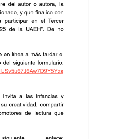
e del autor o autora, la 
cionado, y que finalice con 
 participar en el Tercer 
2025 de la UAEH”. De no 
 en línea a más tardar el 
viernes 01 de agosto a las 23:59 horas, mediante el llenado del siguiente formulario: 
V9BIJSv5u67J6Aw7D9Y5Yzs
nvita a las infancias y 
u creatividad, compartir 
omotores de lectura que 
Mayor información, consultar el siguiente enlace: 