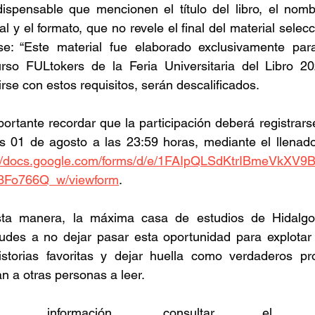
ispensable que mencionen el título del libro, el nombr
ial y el formato, que no revele el final del material selec
ase: “Este material fue elaborado exclusivamente para
rso FULtokers de la Feria Universitaria del Libro 
rse con estos requisitos, serán descalificados.
ortante recordar que la participación deberá registrarse
://docs.google.com/forms/d/e/1FAIpQLSdKtrIBmeVkX
3Fo766Q_w/viewform
.
ta manera, la máxima casa de estudios de Hidalgo i
udes a no dejar pasar esta oportunidad para explotar s
istorias favoritas y dejar huella como verdaderos pr
an a otras personas a leer.