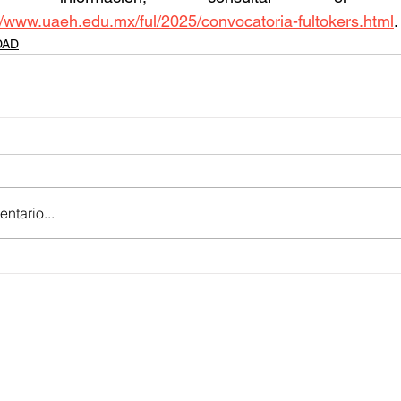
//www.uaeh.edu.mx/ful/2025/convocatoria-fultokers.html
.
DAD
ntario...