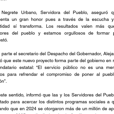
i Negrete Urbano, Servidora del Pueblo, aseguró qu
senta un gran honor pues a través de la escucha y l
tidad sí transforma. Los resultados valen más qu
dores del pueblo y estamos orgullosos de formar p
stó.
 parte el secretario del Despacho del Gobernador, Alej
ó que este nuevo proyecto forma parte del gobierno en 
ndatario estatal: “El servicio público no es una mera
os para refrendar el compromiso de poner al puebl
ón”.
ste sentido, informó que las y los Servidores del Pueb
tado para acercar los distintos programas sociales a q
cando que en 2024 se otorgaron más de un millón de apo