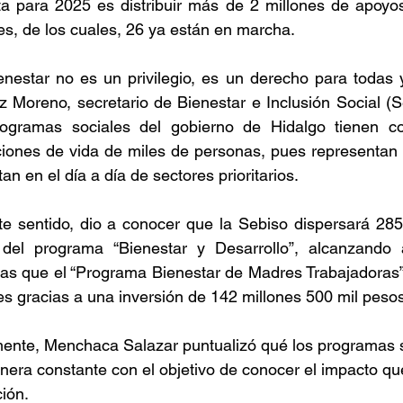
ta para 2025 es distribuir más de 2 millones de apoyo
es, de los cuales, 26 ya están en marcha.
enestar no es un privilegio, es un derecho para todas y
Moreno, secretario de Bienestar e Inclusión Social (Se
rogramas sociales del gobierno de Hidalgo tienen co
ciones de vida de miles de personas, pues representan 
an en el día a día de sectores prioritarios.
te sentido, dio a conocer que la Sebiso dispersará 28
 del programa “Bienestar y Desarrollo”, alcanzando
as que el “Programa Bienestar de Madres Trabajadoras”,
s gracias a una inversión de 142 millones 500 mil pesos
mente, Menchaca Salazar puntualizó qué los programas s
era constante con el objetivo de conocer el impacto que
ión.