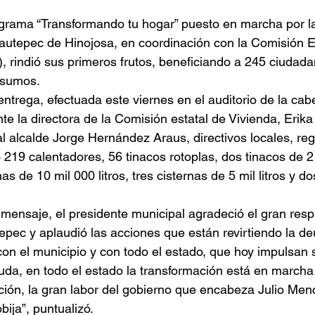
grama “Transformando tu hogar” puesto en marcha por la
utepec de Hinojosa, en coordinación con la Comisión Es
, rindió sus primeros frutos, beneficiando a 245 ciudad
nsumos.
entrega, efectuada este viernes en el auditorio de la cab
te la directora de la Comisión estatal de Vivienda, Erika
al alcalde Jorge Hernández Araus, directivos locales, reg
 219 calentadores, 56 tinacos rotoplas, dos tinacos de 2 m
nas de 10 mil 000 litros, tres cisternas de 5 mil litros y d
mensaje, el presidente municipal agradeció el gran resp
pec y aplaudió las acciones que están revirtiendo la de
con el municipio y con todo el estado, que hoy impulsan 
uda, en todo el estado la transformación está en marcha
ión, la gran labor del gobierno que encabeza Julio Men
bija”, puntualizó.